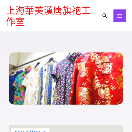
跳
上海華美漢唐旗袍工
至
搜
作室
主
尋
要
內
容